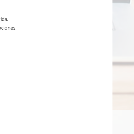
ida.
aciones.