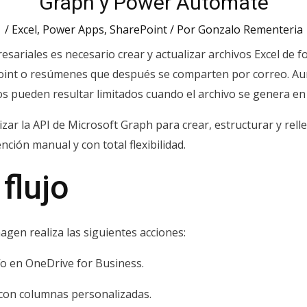
Graph y Power Automate
/
Excel
,
Power Apps
,
SharePoint
/ Por
Gonzalo Rementeria
riales es necesario crear y actualizar archivos Excel de fo
oint o resúmenes que después se comparten por correo. A
os pueden resultar limitados cuando el archivo se genera en e
izar la API de Microsoft Graph para crear, estructurar y rell
ción manual y con total flexibilidad.
flujo
agen realiza las siguientes acciones:
ío en OneDrive for Business.
 con columnas personalizadas.