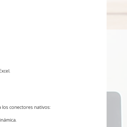
xcel.
a los conectores nativos:
inámica.